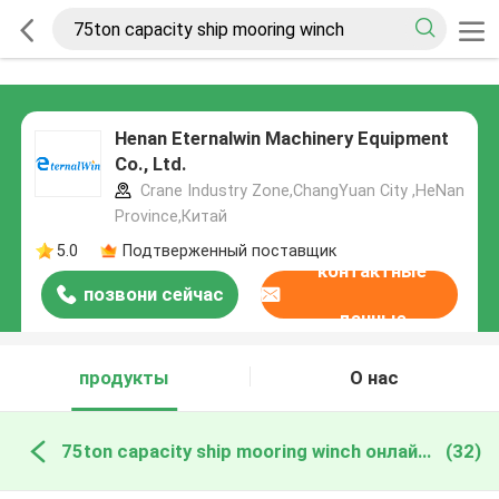
Henan Eternalwin Machinery Equipment
Co., Ltd.
Crane Industry Zone,ChangYuan City ,HeNan
Province,Китай
5.0
Подтверженный поставщик
контактные
позвони сейчас
данные
продукты
О нас
75ton capacity ship mooring winch онлайн производство
(32)