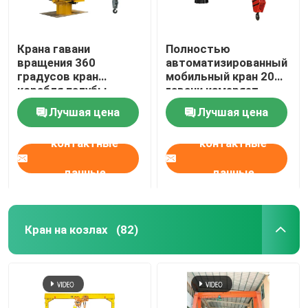
Крана гавани
Полностью
вращения 360
автоматизированный
градусов кран
мобильный кран 20
корабля палубы
гавани измеряет
мобильного морской
поднимаясь кран
Лучшая цена
Лучшая цена
с телескопичным
груза корабля
заграждением
контактные
контактные
данные
данные
Кран на козлах
(82)