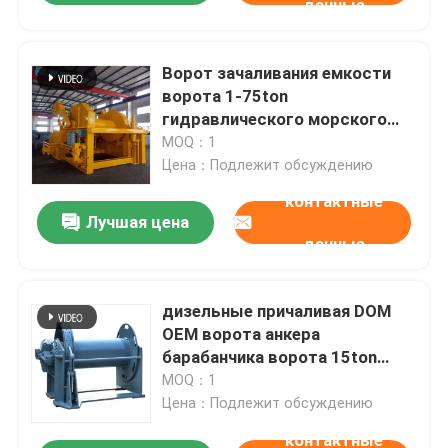
данные
Ворот зачаливания емкости
ворота 1-75ton
гидравлического морского
пехотинца станции стальной в
MOQ：1
корабле
Цена：Подлежит обсуждению
контактные
Лучшая цена
данные
дизельные причаливая DOM
OEM ворота анкера
барабанчика ворота 15ton
гидравлические
MOQ：1
Цена：Подлежит обсуждению
контактные