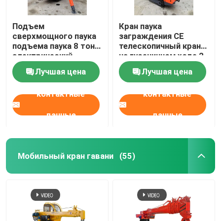
Подъем
Кран паука
сверхмощного паука
заграждения CE
подъема паука 8 тонн
телескопичный кран
электрический
на гусеничном ходе 2
дизельный
тонн мини
Лучшая цена
Лучшая цена
отслеживаемый
воздушный для
контактные
контактные
строительных
площадок
данные
данные
Мобильный кран гавани
(55)