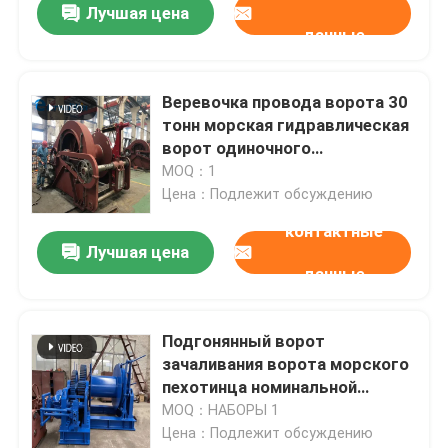
Лучшая цена
данные
Веревочка провода ворота 30
тонн морская гидравлическая
ворот одиночного
барабанчика 230 вольт
MOQ：1
гидравлический причаливая
Цена：Подлежит обсуждению
контактные
Лучшая цена
данные
Подгонянный ворот
зачаливания ворота морского
пехотинца номинальной
нагрузки гидравлический с
MOQ：НАБОРЫ 1
одиночным барабанчиком
Цена：Подлежит обсуждению