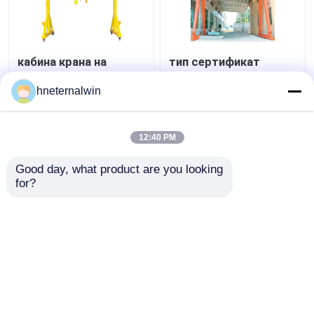
кабина крана на
тип сертификат
козлах пяди 7.5-30m
портала скорости
электрические/
подъема 6-9M/Min CE
hneternalwin
дистанционное
портала крана
управление
мобильный
Лучшая цена
Лучшая цена
управлением
12:40 PM
Suspendant
контактные
контактные
Good day, what product are you looking 
for?
данные
данные
Осмотрите больше
Главная страница
Карта сайта
контактные данные
Desktop Site
Карта сайта
Политика уединения