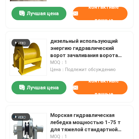
контактные
Лучшая цена
данные
дизельный использующий
энергию гидравлический
ворот зачаливания ворота
шлюпки 1-75ton в корабле
MOQ：1
Цена：Подлежит обсуждению
контактные
Лучшая цена
данные
Дом
Морская гидравлическая
Продукты
лебедка мощностью 1-75 т
для тяжелой стандартной
гидравлической станции
О нас
MOQ：1