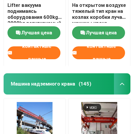
Lifter вакуума
На открытом воздухе
поднимаясь
тяжелый тип кран на
оборудования 600kg
козлах коробки луча
2000kg регулируемый
машины крана
стеклянный
подъема двойной с
Лучшая цена
Лучшая цена
сверхмощный для
мобильной
плиты гранита
вагонеткой
контактные
контактные
металлического
листа
данные
данные
Машина надземного крана
(145)