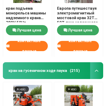
кран подъема
Европа путешествуя
монорельса машины
электромагнитный
надземного крана
мостовой кран 32T
380V 50Hz
50T луча надземного
высокопрочный
крана двойной
Лучшая цена
Лучшая цена
стальной
контактные
контактные
данные
данные
кран на гусеничном ходе паука
(215)