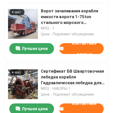
Ворот зачаливания корабля
емкости ворота 1-75ton
стального морского
пехотинца металла
MOQ：1
гидравлический
Цена：Подлежит обсуждению
контактные
Лучшая цена
данные
Сертификат БВ Швартовочная
лебедка корабля
Гидравлическая лебедка для
лодки
MOQ：НАБОРЫ 1
Цена：Подлежит обсуждению
контактные
Лучшая цена