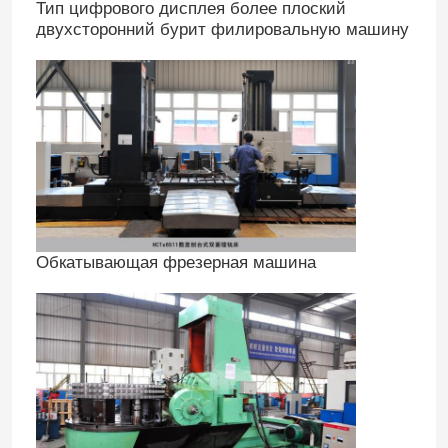
Тип цифрового дисплея более плоский
двухсторонний бурит филировальную машину
Путешествие фабрики
Проверка качества
Свяжитесь мы
Спросите цитату
Обкатывающая фрезерная машина
Машина крана подъема
Машина надземного крана
кран на гусеничном ходе паука