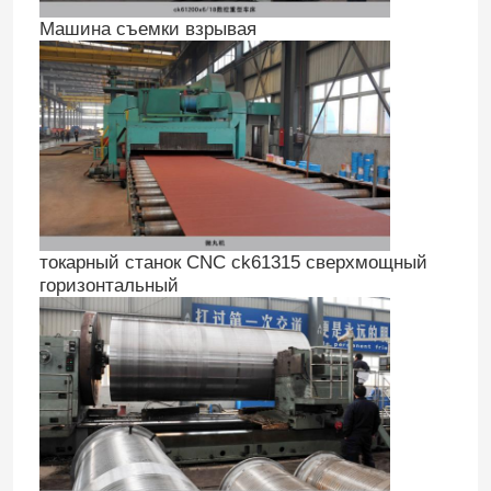
Машина съемки взрывая
Электромагнитный патрон
Крюк зачаливания быстрого выпуска
Самосхват крана
Подъемник вакуумной трубы
токарный станок CNC ck61315 сверхмощный
горизонтальный
Башенный кран