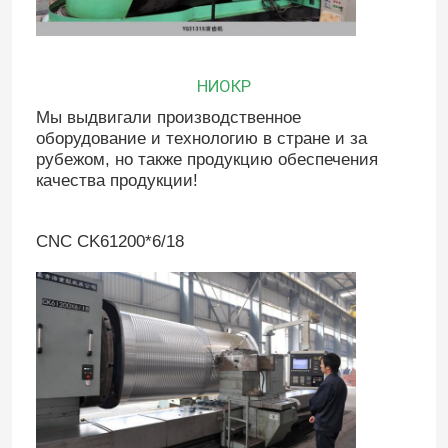
Мобильный кран гавани
НИОКР
Кран на козлах
Мы выдвигали производственное
оборудование и технологию в стране и за
рубежом, но также продукцию обеспечения
кран кливера
качества продукции!
CNC CK61200*6/18
Морской гидравлический ворот
Lifter вакуума стеклянный
Электрическая поднимаясь платформа
Морская электрическая лебедка