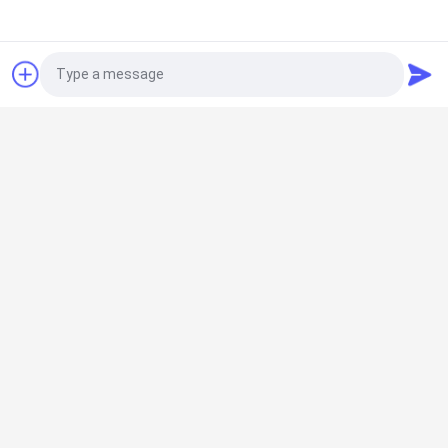
Подвергая механической обработке центр
Photo
Тип электрическая печь вагонетки
Video Call
Audio Call