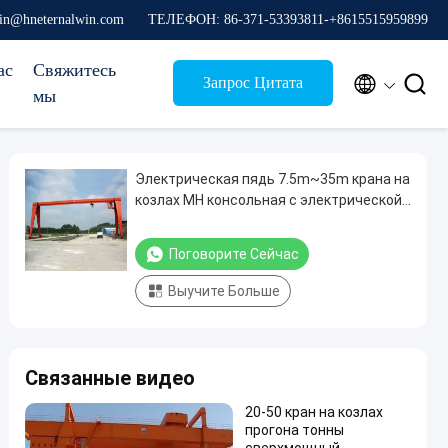
in@hneternalwin.com
ТЕЛЕФОН: 86-371-53393811-+8615515959899
ас
Свяжитесь


Запрос Цитата
мы
Электрическая пядь 7.5m~35m крана на
козлах MH консольная с электрической
лебедкой
Поговорите Сейчас
Выучите Больше
Связанные видео
20-50 кран на козлах
прогона тонны