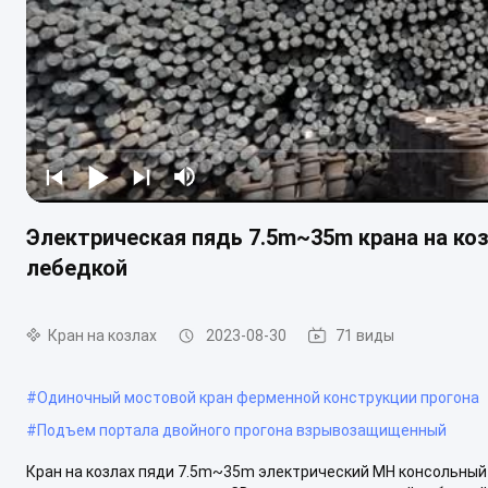
Электрическая пядь 7.5m~35m крана на ко
лебедкой
Кран на козлах
2023-08-30
71 виды
#
Одиночный мостовой кран ферменной конструкции прогона
#
Подъем портала двойного прогона взрывозащищенный
Кран на козлах пяди 7.5m~35m электрический MH консольный