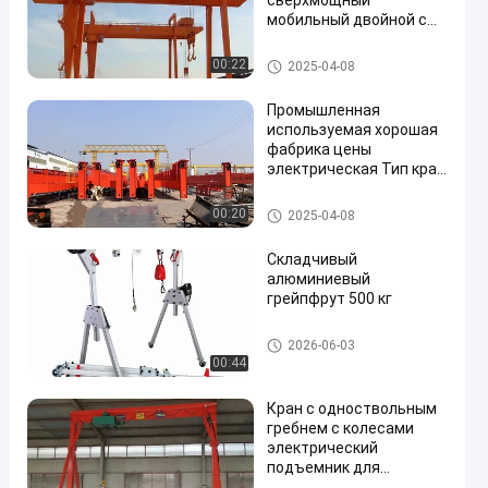
сверхмощный
мобильный двойной с
дистанционным
управлением
Кран на козлах
00:22
2025-04-08
Промышленная
используемая хорошая
фабрика цены
электрическая Тип кран
на козлах евро прогона
подъема одиночный
Кран на козлах
00:20
2025-04-08
Складчивый
алюминиевый
грейпфрут 500 кг
Кран на козлах
2026-06-03
00:44
Кран с одноствольным
гребнем с колесами
электрический
подъемник для
строительства 3T 5T