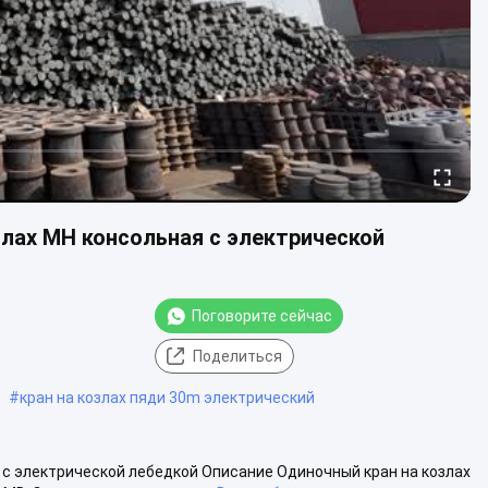
злах MH консольная с электрической
Поговорите сейчас
Поделиться
#
кран на козлах пяди 30m электрический
 с электрической лебедкой Описание Одиночный кран на козлах