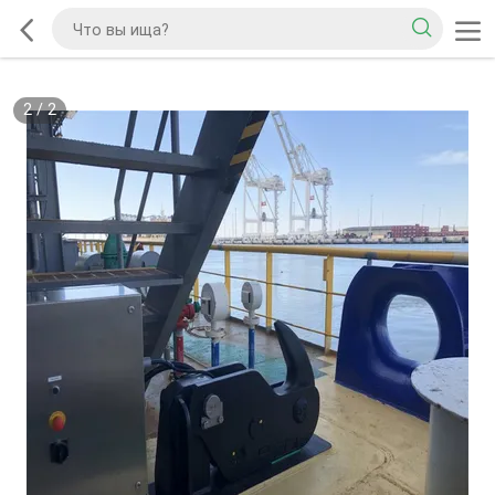
2
/
2