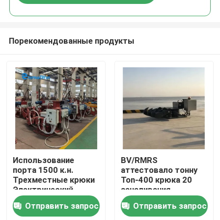
Порекомендованные продукты
Дом
Использование
BV/RMRS
порта 1500 к.н.
аттестовало тонну
Трехместные крюки
Ton-400 крюка 20
Продукты
Электрический
зачаливания
крючок быстрого
быстрого выпуска
Отправить запрос
Отправить запрос
отвода с
О нас
центральной