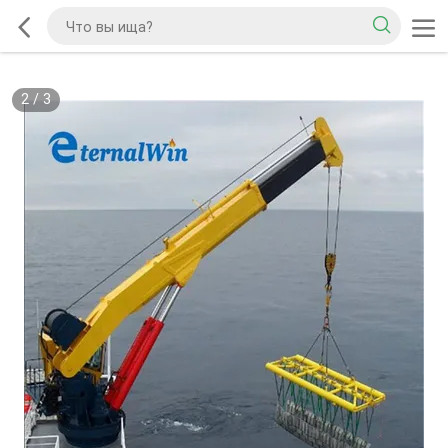
2
/
3