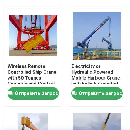
Путешествие фабрики
Проверка качества
Свяжитесь мы
Wireless Remote
Electricity or
Спросите цитату
Controlled Ship Crane
Hydraulic Powered
with 50 Tonnes
Mobile Harbour Crane
Capacity and Control
with Fully Automated
System
Safety System and
Машина крана подъема
Отправить запрос
Отправить запрос
Performance
Машина надземного крана
кран на гусеничном ходе паука