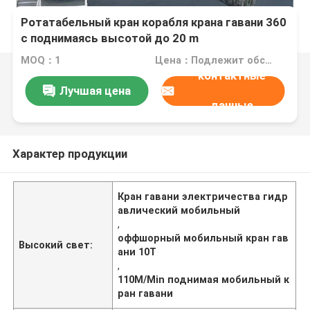
Ротатабельный кран корабля крана гавани 360
с поднимаясь высотой до 20 m
MOQ：1
Цена：Подлежит обсуждению
контактные
Лучшая цена
данные
Характер продукции
Кран гавани электричества гидр
авлический мобильный
,
оффшорный мобильный кран гав
Высокий свет:
ани 10T
,
110M/Min поднимая мобильный к
ран гавани