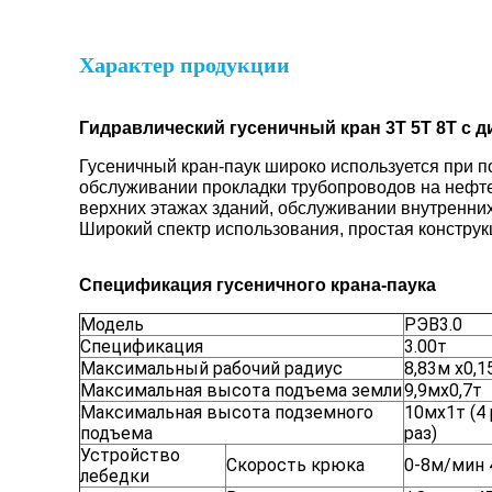
Характер продукции
Гидравлический гусеничный кран 3T 5T ​​8T с
Гусеничный кран-паук широко используется при п
обслуживании прокладки трубопроводов на нефте
верхних этажах зданий, обслуживании внутренних
Широкий спектр использования, простая конструк
Спецификация гусеничного крана-паука
Модель
РЭВ3.0
Спецификация
3.00т
Максимальный рабочий радиус
8,83м х0,1
Максимальная высота подъема земли
9,9мx0,7т
Максимальная высота подземного
10мх1т (4 
подъема
раз)
Устройство
Скорость крюка
0-8м/мин 
лебедки