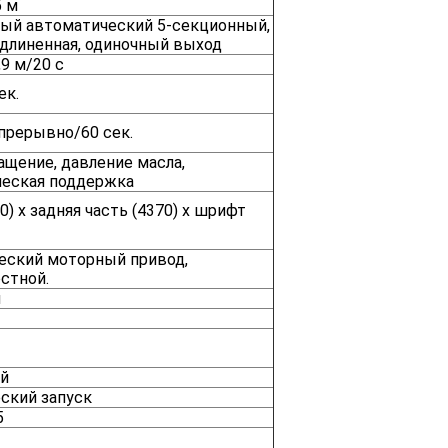
5 м
ый автоматический 5-секционный,
удлиненная, одиночный выход
,9 м/20 с
ек.
епрерывно/60 сек.
ащение, давление масла,
ческая поддержка
0) x задняя часть (4370) x шрифт
еский моторный привод,
стной.
ч
й
ский запуск
5