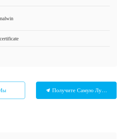
rnalwin
ertificate
 Мы
Получите Самую Лучшую Цену