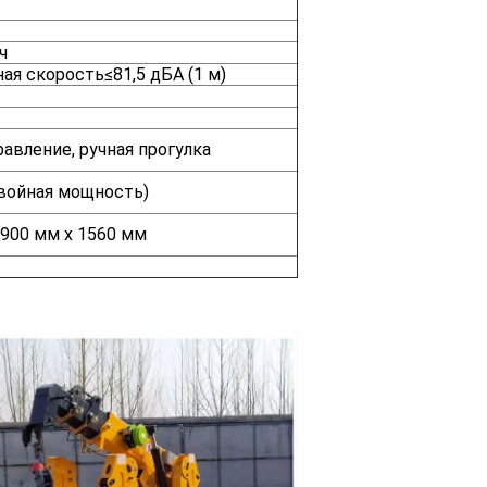
ч
ая скорость≤81,5 дБА (1 м)
равление, ручная прогулка
войная мощность)
 900 мм х 1560 мм