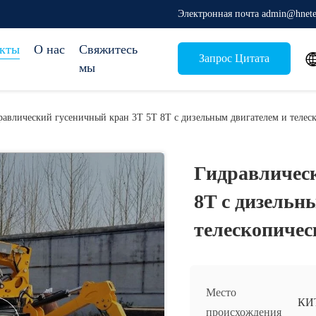
Электронная почта admin@hnete
кты
О нас
Свяжитесь
Запрос Цитата
мы
равлический гусеничный кран 3T 5T ​​8T с дизельным двигателем и телес
Гидравлическ
8T с дизельн
телескопичес
Место
КИ
происхождения