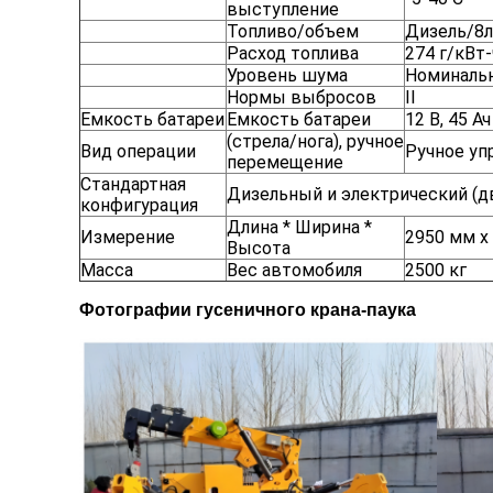
выступление
Топливо/объем
Дизель/8л
Расход топлива
274 г/кВт-
Уровень шума
Номинальн
Нормы выбросов
II
Емкость батареи
Емкость батареи
12 В, 45 Ач
(стрела/нога), ручное
Вид операции
Ручное уп
перемещение
Стандартная
Дизельный и электрический (д
конфигурация
Длина * Ширина *
Измерение
2950 мм х
Высота
Масса
Вес автомобиля
2500 кг
Фотографии гусеничного крана-паука