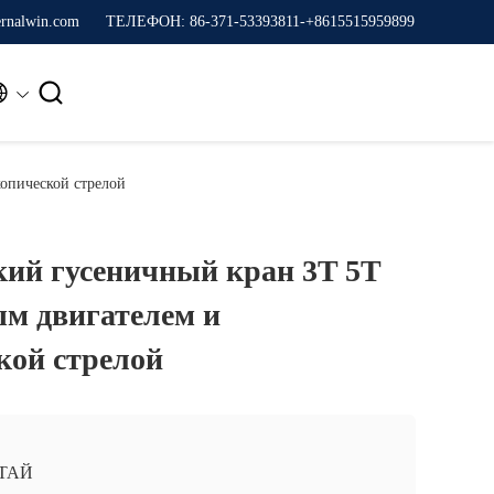
rnalwin.com
ТЕЛЕФОН: 86-371-53393811-+8615515959899


копической стрелой
ий гусеничный кран 3T 5T ​​
ым двигателем и
кой стрелой
ТАЙ