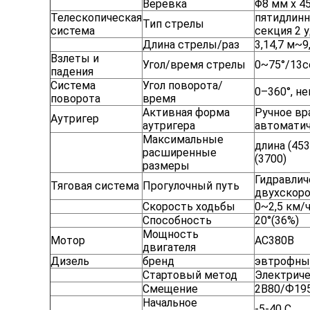
Веревка
Φ8 мм x 4
Телескопическая
пятидлинн
Тип стрелы
система
секция 2 
Длина стрелы/раз
3,14,7 м~9
Взлеты и
Угол/время стрелы
0~75°/13с
падения
Система
Угол поворота/
0–360°, н
поворота
время
Активная форма
Ручное вр
Аутригер
аутригера
автомати
Максимальные
длина (453
расширенные
(3700)
размеры
Гидравлич
Тяговая система
Прогулочный путь
двухскоро
Скорость ходьбы
0~2,5 км/
Способность
20°(36%)
Мощность
Мотор
AC380В
двигателя
Дизель
бренд
эвтрофны
Стартовый метод
Электриче
Смещение
2В80/Ф19
Начальное
-5-40 С